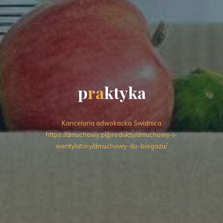
p
r
a
k
t
y
k
a
Kancelaria adwokacka Świdnica
https://dmuchawy.pl/produkty/dmuchawy-i-
wentylatory/dmuchawy-do-biogazu/