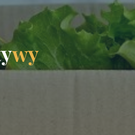
t
y
w
y