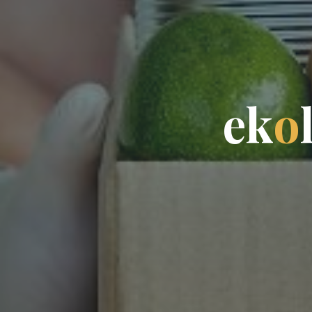
e
k
o