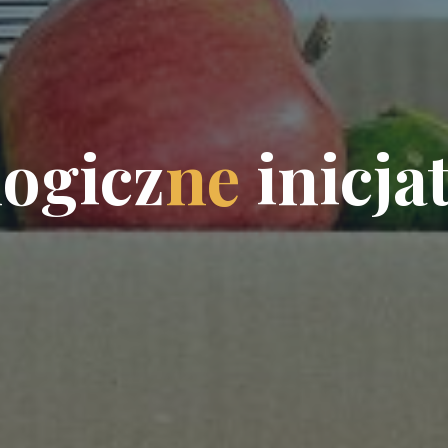
l
o
g
i
c
z
n
e
i
n
i
c
j
a