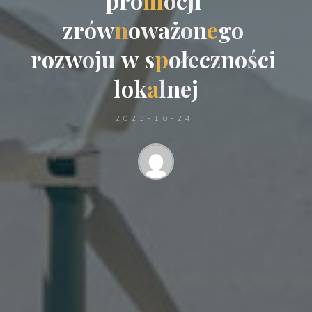
p
r
o
m
o
c
j
i
z
r
ó
w
n
o
w
a
ż
o
n
e
g
o
r
o
z
w
o
j
u
w
s
p
o
ł
e
c
z
n
o
ś
c
i
l
o
k
a
l
n
e
j
2023-10-24