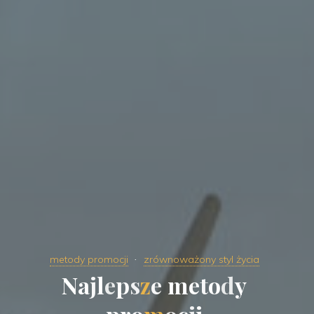
metody promocji
zrównoważony styl życia
N
a
j
l
e
p
s
z
e
m
e
t
o
d
y