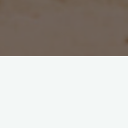
1. Wprowadzenie
Omówienie znaczenia zrównoważonego rozwoju i jego
wpływu na społeczność lokalną.
Zrównoważony rozwój to
koncepcja, która ma na celu zaspokojenie potrzeb obecnych
pokoleń, nie narażając przyszłych pokoleń na brak zasobów i
degradację środowiska. Ma to ogromne znaczenie dla
społeczności lokalnej, ponieważ wpływa na jakość życia jej
mieszkańców. Zrównoważone działania i ochrona środowiska